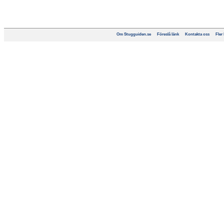
Om Stugguiden.se
Föreslå länk
Kontakta oss
Fler 